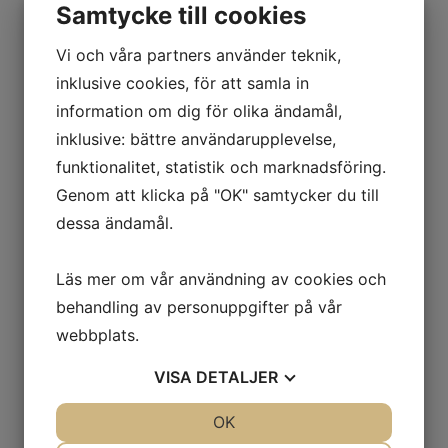
Samtycke till cookies
Vi och våra partners använder teknik,
inklusive cookies, för att samla in
information om dig för olika ändamål,
​​​​​​​Drömmar
inklusive: bättre användarupplevelse,
Är drömmar något som
funktionalitet, statistik och marknadsföring.
skämtas om över kaffet med
Genom att klicka på "OK" samtycker du till
dessa ändamål.
kollegorna? Hur viktigt är det
egentligen att drömma och kan
Läs mer om vår användning av cookies och
man lära sig minnas drömmen
behandling av personuppgifter på vår
och kontrollera den?
webbplats.
Systemet sömnen och
VISA
DETALJER
drömmar hör ihop. Drömmen
JA
NEJ
OK
JA
NEJ
är din "diskmaskin".