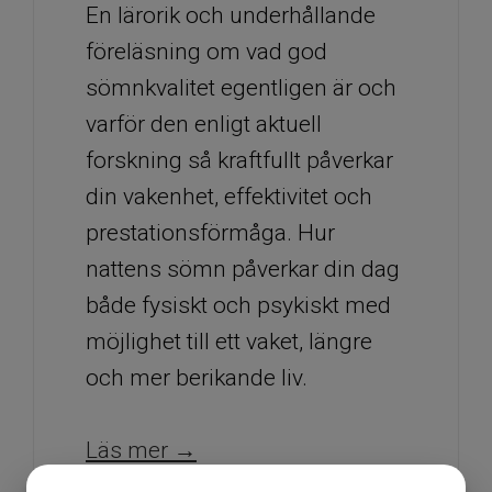
En lärorik och underhållande
föreläsning om vad god
sömnkvalitet egentligen är och
varför den enligt aktuell
forskning så kraftfullt påverkar
din vakenhet, effektivitet och
prestationsförmåga. Hur
nattens sömn påverkar din dag
både fysiskt och psykiskt med
möjlighet till ett vaket, längre
och mer berikande liv.
​​​​​​​Läs mer →