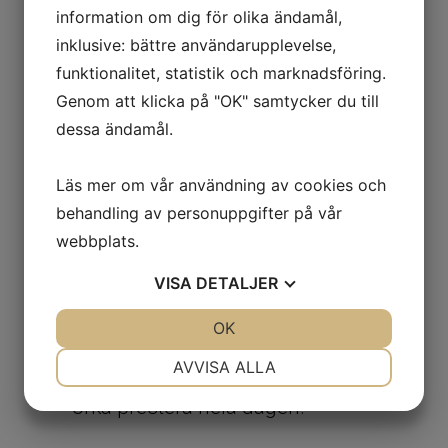
information om dig för olika ändamål,
relationer, samverkan och
inklusive: bättre användarupplevelse,
service med ett
funktionalitet, statistik och marknadsföring.
lösningsfokuserat och
Genom att klicka på "OK" samtycker du till
dessa ändamål.
coachande förhållningssätt.
Meningsfullt arbetets- o vardagsliv i
Läs mer om vår användning av cookies och
Flow
behandling av personuppgifter på vår
webbplats.
Återhämtning, så du skapar ett
VISA
DETALJER
effektivt & balanserat livspussel med
JA
NEJ
OK
JA
NEJ
lösningsfokuserade verktyg för
NÖDVÄNDIG
INSTÄLLNINGAR
AVVISA ALLA
stresshantering, kvalitetssömn och
JA
NEJ
JA
NEJ
orka prestera hela dagen.
MARKNADSFÖRING
STATISTIK