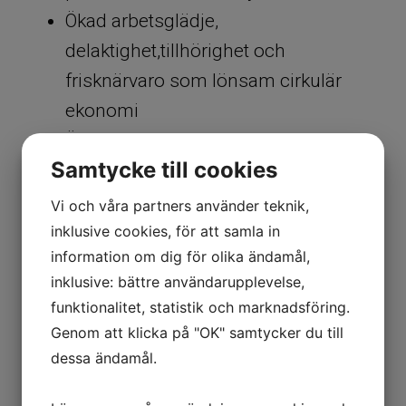
Ökad arbetsglädje,
delaktighet,tillhörighet och
frisknärvaro som lönsam cirkulär
ekonomi
Ökad självkänsla, säkerhet och
Samtycke till cookies
yrkesstolthet
Vi och våra partners använder teknik,
Så här är kurskonceptet utformad
inklusive cookies, för att samla in
2 heldagars kurs med föreläsning &
information om dig för olika ändamål,
workshop och reflektionsövingar.
inklusive: bättre användarupplevelse,
funktionalitet, statistik och marknadsföring.
Genom processer med garanterat
Genom att klicka på "OK" samtycker du till
kraftfulla tekniker och
dessa ändamål.
lösningsfokuserade förändringsverktyg
vägleds du som ledare, ditt team,