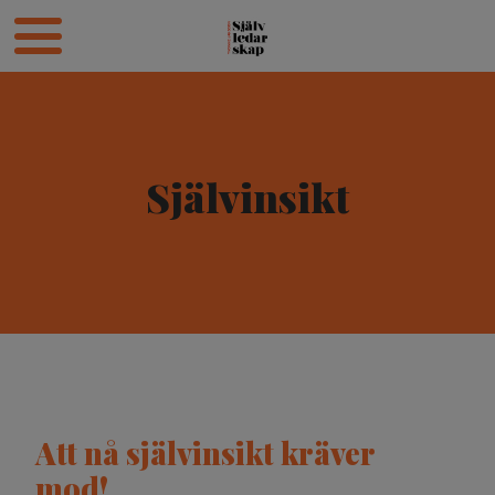
Självinsikt
Att nå självinsikt kräver
mod!